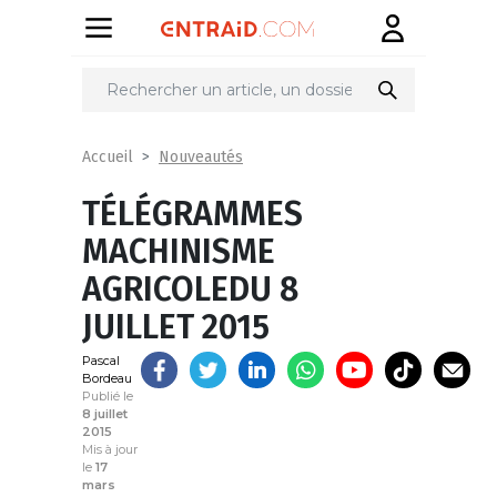
Partager
sur
Nouveautés
Accueil
TÉLÉGRAMMES
MACHINISME
AGRICOLEDU 8
JUILLET 2015
Pascal
Bordeau
Publié le
8 juillet
2015
Mis à jour
le
17
mars