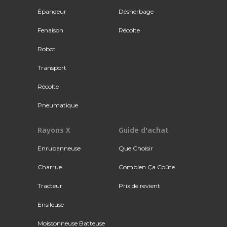
Épandeur
Désherbage
Fenaison
Récolte
Robot
Transport
Récolte
Pneumatique
Rayons X
Guide d'achat
Enrubanneuse
Que Choisir
Charrue
Combien Ça Coûte
Tracteur
Prix de revient
Ensileuse
Moissonneuse Batteuse