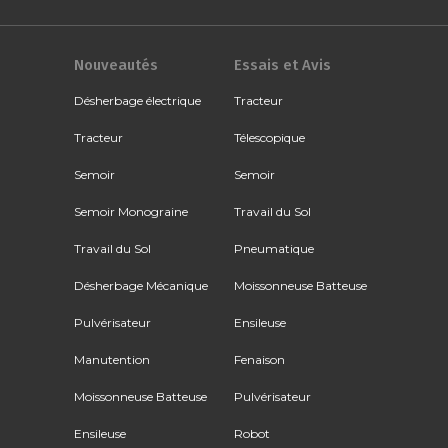
Nouveautés
Essais et Avis
Désherbage électrique
Tracteur
Tracteur
Télescopique
Semoir
Semoir
Semoir Monograine
Travail du Sol
Travail du Sol
Pneumatique
Désherbage Mécanique
Moissonneuse Batteuse
Pulvérisateur
Ensileuse
Manutention
Fenaison
Moissonneuse Batteuse
Pulvérisateur
Ensileuse
Robot