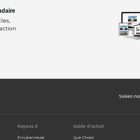
adaire
les,
daction
Suivez-n
Rayons X
Guide d'achat
Enrubanneuse
Que Choisir