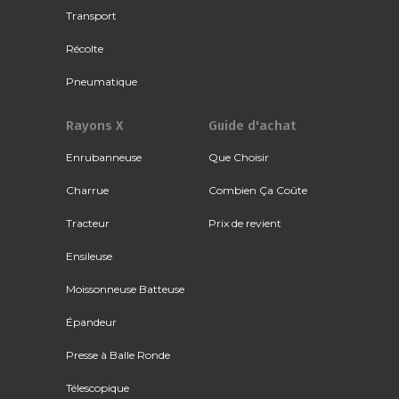
Transport
Récolte
Pneumatique
Rayons X
Guide d'achat
Enrubanneuse
Que Choisir
Charrue
Combien Ça Coûte
Tracteur
Prix de revient
Ensileuse
Moissonneuse Batteuse
Épandeur
Presse à Balle Ronde
Télescopique