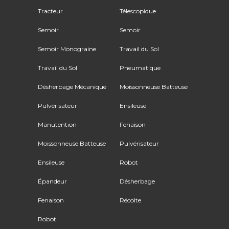
Tracteur
Télescopique
Semoir
Semoir
Semoir Monograine
Travail du Sol
Travail du Sol
Pneumatique
Désherbage Mécanique
Moissonneuse Batteuse
Pulvérisateur
Ensileuse
Manutention
Fenaison
Moissonneuse Batteuse
Pulvérisateur
Ensileuse
Robot
Épandeur
Désherbage
Fenaison
Récolte
Robot