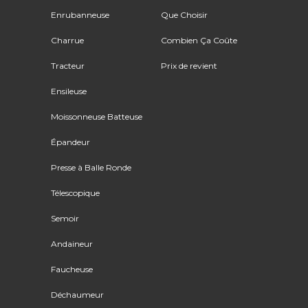
Enrubanneuse
Que Choisir
Charrue
Combien Ça Coûte
Tracteur
Prix de revient
Ensileuse
Moissonneuse Batteuse
Épandeur
Presse à Balle Ronde
Télescopique
Semoir
Andaineur
Faucheuse
Déchaumeur