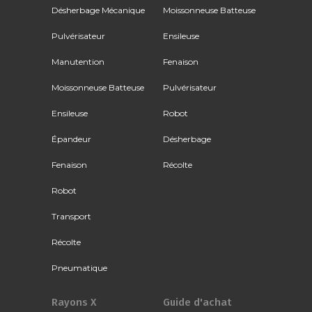
Désherbage Mécanique
Moissonneuse Batteuse
Pulvérisateur
Ensileuse
Manutention
Fenaison
Moissonneuse Batteuse
Pulvérisateur
Ensileuse
Robot
Épandeur
Désherbage
Fenaison
Récolte
Robot
Transport
Récolte
Pneumatique
Rayons X
Guide d'achat