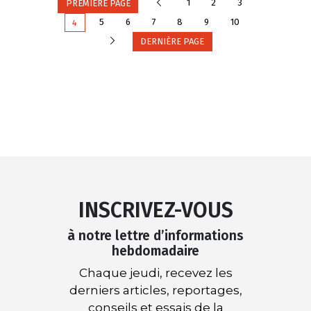
Précédente
1
2
3
PREMIÈRE PAGE
5
6
7
8
9
10
4
Suivante
DERNIÈRE PAGE
INSCRIVEZ-VOUS
à notre lettre d’informations
hebdomadaire
Chaque jeudi, recevez les
derniers articles, reportages,
conseils et essais de la