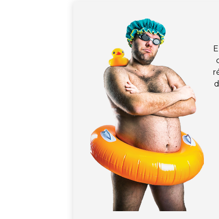
E
r
d