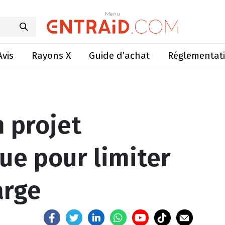
tovoltaïque pour limiter le reste à charge
Menu
Menu
Avis
Rayons X
Guide d’achat
Réglementat
n projet
ue pour limiter
arge