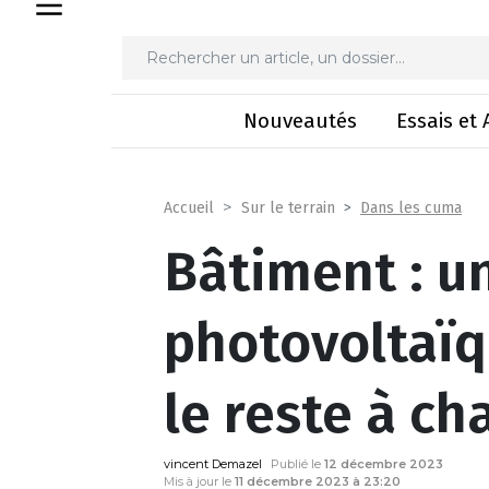
Bâtiment : un projet pho
Nouveautés
Essais et 
Dans les cuma
Accueil
Sur le terrain
Bâtiment : u
photovoltaïq
le reste à ch
vincent Demazel
Publié le
12 décembre 2023
Mis à jour le
11 décembre 2023 à 23:20