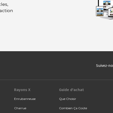
les,
daction
Suivez-n
Rayons X
Guide d'achat
Enrubanneuse
Que Choisir
Charrue
Combien Ça Coûte