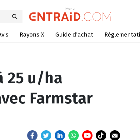
u/ha d’économie avec Farmstar CHN »
Menu
Menu
Avis
Rayons X
Guide d’achat
Réglementat
à 25 u/ha
vec Farmstar