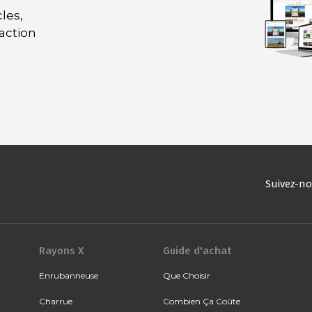
les,
daction
Suivez-n
Rayons X
Guide d'achat
Enrubanneuse
Que Choisir
Charrue
Combien Ça Coûte