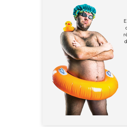
E
r
d