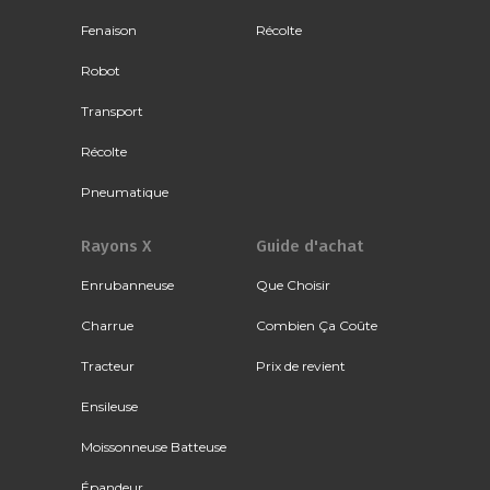
Fenaison
Récolte
Robot
Transport
Récolte
Pneumatique
Rayons X
Guide d'achat
Enrubanneuse
Que Choisir
Charrue
Combien Ça Coûte
Tracteur
Prix de revient
Ensileuse
Moissonneuse Batteuse
Épandeur