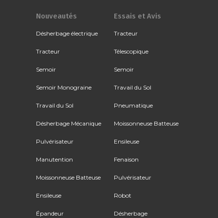
Nouveautés
Essais et Avis
Désherbage électrique
Tracteur
Tracteur
Télescopique
Semoir
Semoir
Semoir Monograine
Travail du Sol
Travail du Sol
Pneumatique
Désherbage Mécanique
Moissonneuse Batteuse
Pulvérisateur
Ensileuse
Manutention
Fenaison
Moissonneuse Batteuse
Pulvérisateur
Ensileuse
Robot
Épandeur
Désherbage