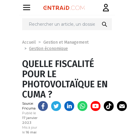
Partager
sur
Accueil
Gestion et Management
Gestion économique
QUELLE FISCALITÉ
POUR LE
PHOTOVOLTAÏQUE EN
CUMA ?
Source:
Fncuma
Publié le
17 janvier
2023
Mis à jour
le
16 mai