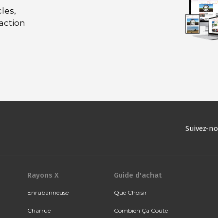
les,
daction
Suivez-n
Rayons X
Guide d'achat
Enrubanneuse
Que Choisir
Charrue
Combien Ça Coûte