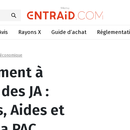
des JA : Engagements, Aides et Soutiens de la PAC
Menu
Menu
Avis
Rayons X
Guide d’achat
Réglementat
 économique
ment à
 des JA :
 Aides et
la PAC