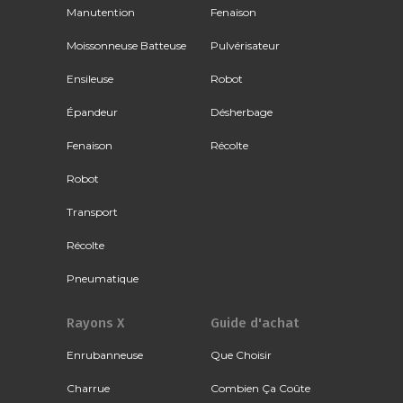
Manutention
Fenaison
Moissonneuse Batteuse
Pulvérisateur
Ensileuse
Robot
Épandeur
Désherbage
Fenaison
Récolte
Robot
Transport
Récolte
Pneumatique
Rayons X
Guide d'achat
Enrubanneuse
Que Choisir
Charrue
Combien Ça Coûte