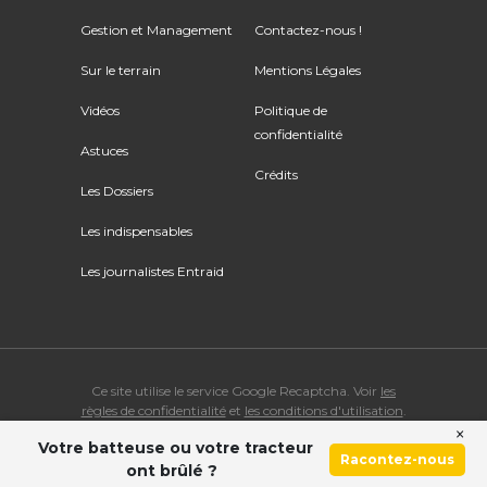
Gestion et Management
Contactez-nous !
Sur le terrain
Mentions Légales
Vidéos
Politique de
confidentialité
Astuces
Crédits
Les Dossiers
Les indispensables
Les journalistes Entraid
Ce site utilise le service Google Recaptcha. Voir
les
règles de confidentialité
et
les conditions d'utilisation
.
×
Votre batteuse ou votre tracteur
© Copyright 2026 ENTRAID. Tous droits réservés.
Racontez-nous
ont brûlé ?