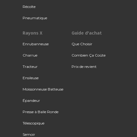
Récolte
Pneumatique
Rayons X
Guide d'achat
Enrubanneuse
Que Choisir
Charrue
Combien Ça Coûte
Tracteur
Prix de revient
Ensileuse
Moissonneuse Batteuse
Épandeur
Presse à Balle Ronde
Télescopique
Semoir