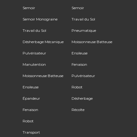
Semoir
Semoir
Semoir Monograine
Travail du Sol
Travail du Sol
Pneumatique
Désherbage Mécanique
Moissonneuse Batteuse
Pulvérisateur
Ensileuse
Manutention
Fenaison
Moissonneuse Batteuse
Pulvérisateur
Ensileuse
Robot
Épandeur
Désherbage
Fenaison
Récolte
Robot
Transport