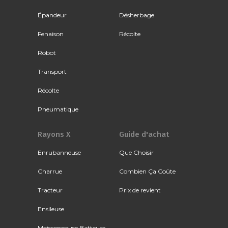
Épandeur
Désherbage
Fenaison
Récolte
Robot
Transport
Récolte
Pneumatique
Rayons X
Guide d'achat
Enrubanneuse
Que Choisir
Charrue
Combien Ça Coûte
Tracteur
Prix de revient
Ensileuse
Moissonneuse Batteuse