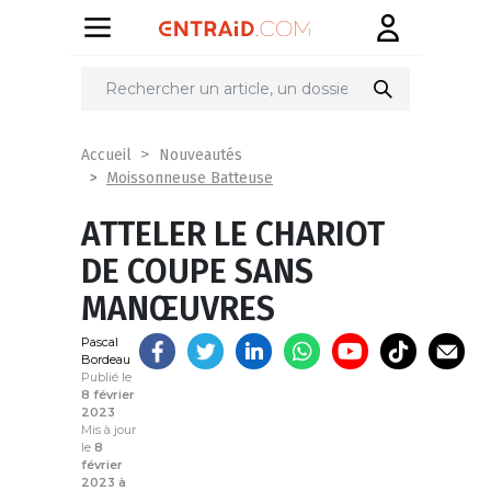
Partager
sur
Accueil
Nouveautés
Moissonneuse Batteuse
ATTELER LE CHARIOT
DE COUPE SANS
MANŒUVRES
Pascal
Bordeau
Publié le
8 février
2023
Mis à jour
le
8
février
2023 à