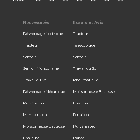
Nouveautés
Essais et Avis
Désherbage électrique
Tracteur
Tracteur
Télescopique
Semoir
Semoir
Semoir Monograine
Travail du Sol
Travail du Sol
Pneumatique
Désherbage Mécanique
Moissonneuse Batteuse
Pulvérisateur
Ensileuse
Manutention
Fenaison
Moissonneuse Batteuse
Pulvérisateur
Ensileuse
Robot