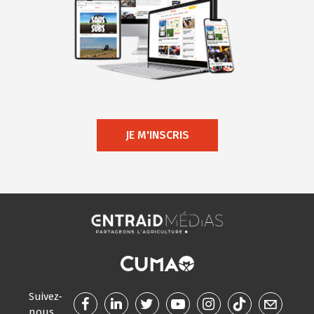
JE M'INSCRIS
Suivez-
nous