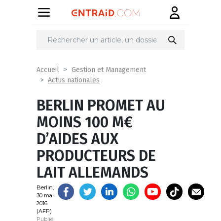
Partager
sur
Accueil
Gestion et Management
Actus nationales
BERLIN PROMET AU
MOINS 100 M€
D’AIDES AUX
PRODUCTEURS DE
LAIT ALLEMANDS
Berlin,
30 mai
2016
(AFP)
Publié