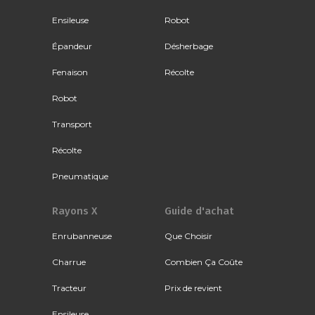
Ensileuse
Robot
Épandeur
Désherbage
Fenaison
Récolte
Robot
Transport
Récolte
Pneumatique
Rayons X
Guide d'achat
Enrubanneuse
Que Choisir
Charrue
Combien Ça Coûte
Tracteur
Prix de revient
Ensileuse