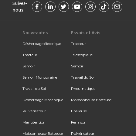
Suivez-
nous
Nouveautés
Essais et Avis
Désherbage électrique
Tracteur
Tracteur
Télescopique
Semoir
Semoir
Semoir Monograine
Travail du Sol
Travail du Sol
Pneumatique
Désherbage Mécanique
Moissonneuse Batteuse
Pulvérisateur
Ensileuse
Manutention
Fenaison
Moissonneuse Batteuse
Pulvérisateur