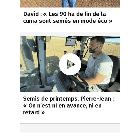
David : « Les 90 ha de lin de la
cuma sont semés en mode éco »
Semis de printemps, Pierre-Jean :
« On n’est ni en avance, ni en
retard »