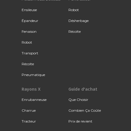
Ensileuse
Robot
Épandeur
Désherbage
Fenaison
Récolte
Robot
Transport
Récolte
Pneumatique
Rayons X
Guide d'achat
Enrubanneuse
Que Choisir
Charrue
Combien Ça Coûte
Tracteur
Prix de revient