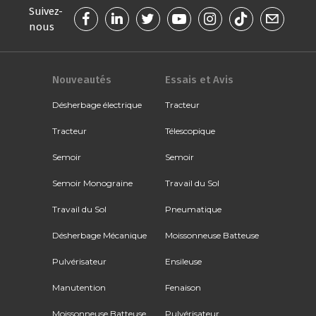
Suivez-
nous
Nouveautés
Essais et Avis
Désherbage électrique
Tracteur
Tracteur
Télescopique
Semoir
Semoir
Semoir Monograine
Travail du Sol
Travail du Sol
Pneumatique
Désherbage Mécanique
Moissonneuse Batteuse
Pulvérisateur
Ensileuse
Manutention
Fenaison
Moissonneuse Batteuse
Pulvérisateur