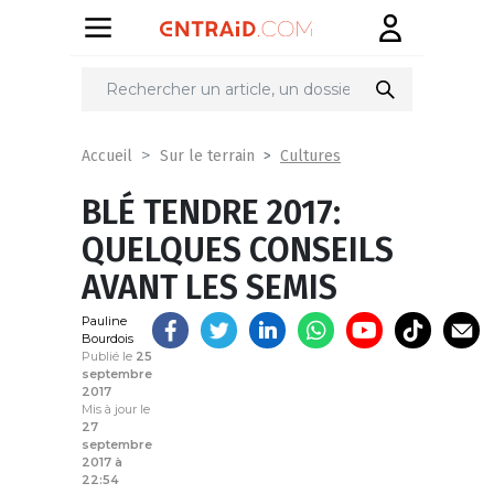
Partager
sur
Cultures
Accueil
Sur le terrain
BLÉ TENDRE 2017:
QUELQUES CONSEILS
AVANT LES SEMIS
Pauline
Bourdois
Publié le
25
septembre
2017
Mis à jour le
27
septembre
2017 à
22:54