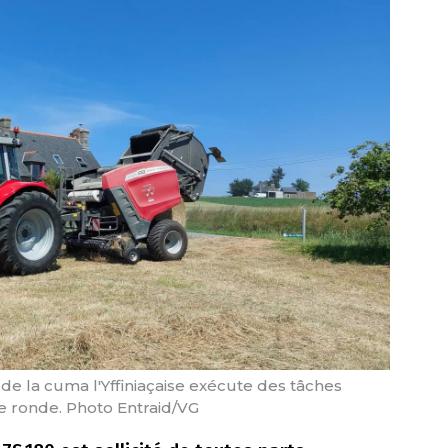
de la cuma l'Yffiniaçaise exécute des tâches
lle ronde. Photo Entraid/VG