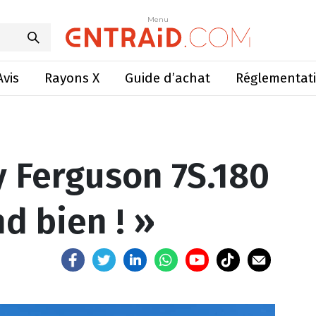
uson 7S.180 : « Il se défend bien ! »
Menu
Menu
Avis
Rayons X
Guide d’achat
Réglementat
y Ferguson 7S.180
nd bien ! »