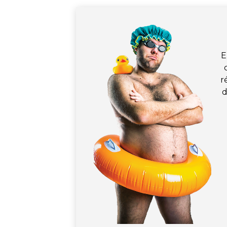
E
r
d