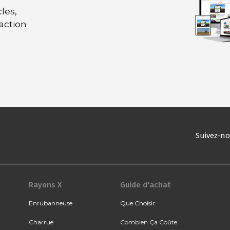
les,
daction
Suivez-n
Rayons X
Guide d'achat
Enrubanneuse
Que Choisir
Charrue
Combien Ça Coûte