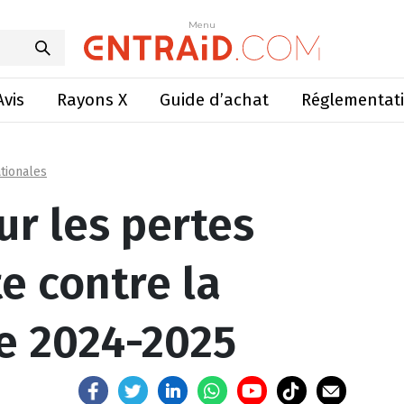
s à la lutte contre la grippe aviaire 2024-2025
Menu
Menu
Avis
Rayons X
Guide d’achat
Réglementat
tionales
ur les pertes
te contre la
re 2024-2025