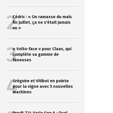
2
Cédric : « On ramasse du maïs
fin juillet, ça ne s'était jamais
vu »
3
« Volto-face » pour Claas, qui
complète sa gamme de
faneuses
4
Grégoire et Vitibot en pointe
pour la vigne avec 5 nouvelles
machines
Fendt 724 Vario Gen 6 : Quel