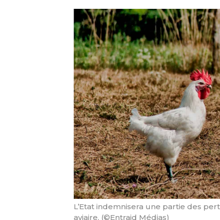
L’Etat indemnisera une partie des pert
aviaire. (©Entraid Médias)