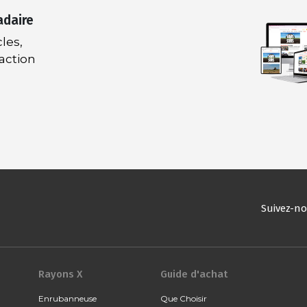
adaire
les,
daction
Suivez-n
Rayons X
Guide d'achat
Enrubanneuse
Que Choisir