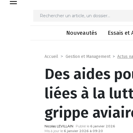
Des aides pour les pertes liée
Nouveautés
Essais et 
Actus na
Accueil
Gestion et Management
Des aides po
liées à la lut
grippe aviai
Nicolas LEVILLAIN
Publié le
6 janvier 2026
Mis à jour le
6 janvier 2026 à 09:20