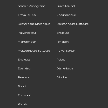
Semoir Monograine
Travail du Sol
Travail du Sol
Pneumatique
Désherbage Mécanique
Moissonneuse Batteuse
Pulvérisateur
Ensileuse
Manutention
Fenaison
Moissonneuse Batteuse
Pulvérisateur
Ensileuse
Robot
Épandeur
Désherbage
Fenaison
Récolte
Robot
Transport
Récolte