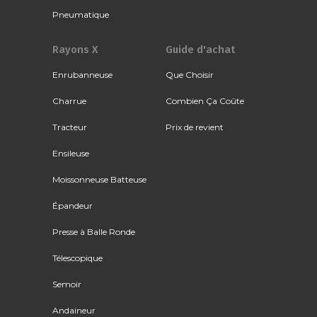
Pneumatique
Rayons X
Guide d'achat
Enrubanneuse
Que Choisir
Charrue
Combien Ça Coûte
Tracteur
Prix de revient
Ensileuse
Moissonneuse Batteuse
Épandeur
Presse à Balle Ronde
Télescopique
Semoir
Andaineur