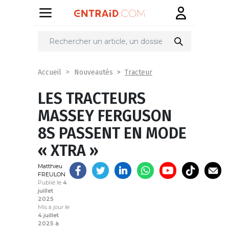
Partager
sur
Tracteur
Accueil
Nouveautés
LES TRACTEURS
MASSEY FERGUSON
8S PASSENT EN MODE
« XTRA »
Matthieu
FREULON
Publié le
4
juillet
2025
Mis à jour le
4 juillet
2025 à