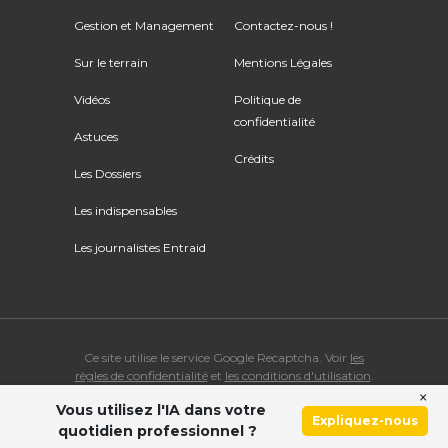
Gestion et Management
Contactez-nous !
Sur le terrain
Mentions Légales
Vidéos
Politique de
confidentialité
Astuces
Crédits
Les Dossiers
Les indispensables
Les journalistes Entraid
Ce site utilise le service Google Recaptcha. Voir
les
règles de confidentialité
et
les conditions d'utilisation
.
×
Vous utilisez l'IA dans votre
© Copyright 2026 ENTRAID. Tous droits réservés.
Expliquez-nous
quotidien professionnel ?