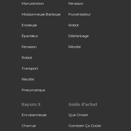
Manutention
Fenaison
Moissonneuse Batteuse
Pulvérisateur
Ensileuse
Robot
Épandeur
Désherbage
Fenaison
Récolte
Robot
Transport
Récolte
Pneumatique
Rayons X
Guide d'achat
Enrubanneuse
Que Choisir
Charrue
Combien Ça Coûte