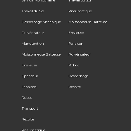
Semoir Monograine
Travail du Sol
Travail du Sol
Pneumatique
Désherbage Mécanique
Moissonneuse Batteuse
Pulvérisateur
Ensileuse
Manutention
Fenaison
Moissonneuse Batteuse
Pulvérisateur
Ensileuse
Robot
Épandeur
Désherbage
Fenaison
Récolte
Robot
Transport
Récolte
Pneumatique