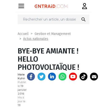
Partager
sur
Accueil
Gestion et Management
Actus nationales
BYE-BYE AMIANTE !
HELLO
PHOTOVOLTAÏQUE !
Marie
Kuhn
Publié
le
19
janvier
2016
Mis à
jour le
19