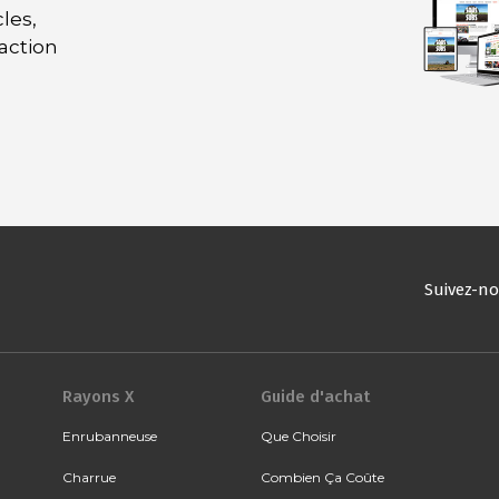
les,
daction
Suivez-n
Rayons X
Guide d'achat
Enrubanneuse
Que Choisir
Charrue
Combien Ça Coûte