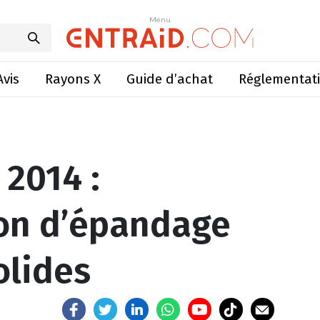
nstration d’épandage d’effluents solides
Menu
Menu
Avis
Rayons X
Guide d’achat
Réglementat
2014 :
on d’épandage
olides