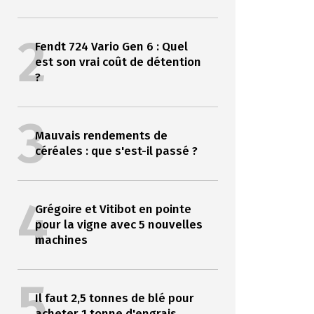
2
Fendt 724 Vario Gen 6 : Quel
est son vrai coût de détention
?
3
Mauvais rendements de
céréales : que s'est-il passé ?
4
Grégoire et Vitibot en pointe
pour la vigne avec 5 nouvelles
machines
5
Il faut 2,5 tonnes de blé pour
acheter 1 tonne d'engrais