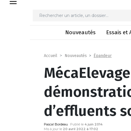
MécaElevage 2014 : démo
Nouveautés
Essais et 
Épandeur
Accueil
Nouveautés
MécaElevage 
démonstrati
d’effluents s
Pascal Bordeau
Publié le
4 juin 2014
Mis à jour le
20 avril 2022 à 17:02