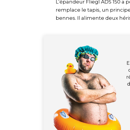
L’épandeur Fliegl ADS 150 a p
remplace le tapis, un principe 
bennes. Il alimente deux héri
E
r
d