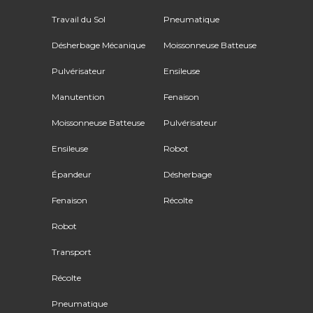
Travail du Sol
Pneumatique
Désherbage Mécanique
Moissonneuse Batteuse
Pulvérisateur
Ensileuse
Manutention
Fenaison
Moissonneuse Batteuse
Pulvérisateur
Ensileuse
Robot
Épandeur
Désherbage
Fenaison
Récolte
Robot
Transport
Récolte
Pneumatique