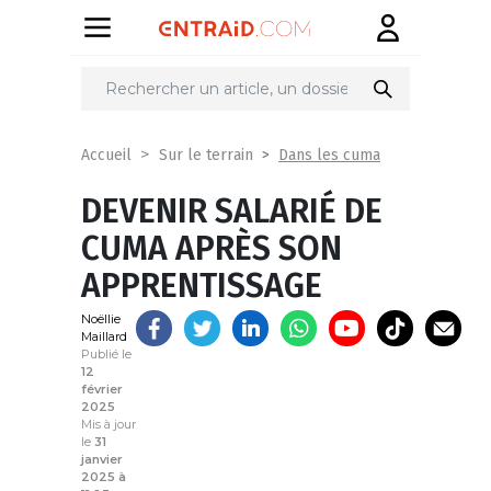
Partager
sur
Dans les cuma
Accueil
Sur le terrain
DEVENIR SALARIÉ DE
CUMA APRÈS SON
APPRENTISSAGE
Noëllie
Maillard
Publié le
12
février
2025
Mis à jour
le
31
janvier
2025 à