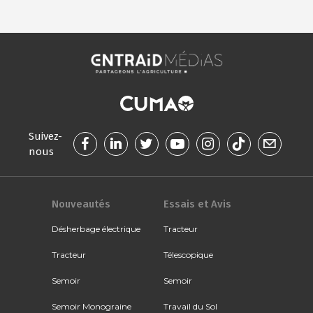
Suivez-
nous
Nouveautés
Essais et Avis
Désherbage électrique
Tracteur
Tracteur
Télescopique
Semoir
Semoir
Semoir Monograine
Travail du Sol