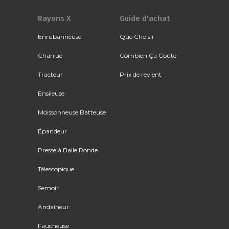
Rayons X
Guide d'achat
Enrubanneuse
Que Choisir
Charrue
Combien Ça Coûte
Tracteur
Prix de revient
Ensileuse
Moissonneuse Batteuse
Épandeur
Presse à Balle Ronde
Télescopique
Semoir
Andaineur
Faucheuse