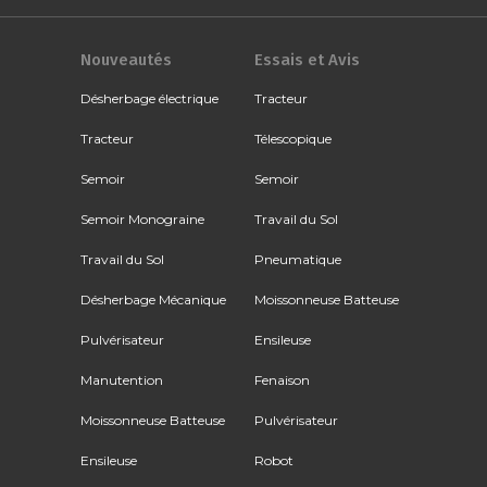
Nouveautés
Essais et Avis
Désherbage électrique
Tracteur
Tracteur
Télescopique
Semoir
Semoir
Semoir Monograine
Travail du Sol
Travail du Sol
Pneumatique
Désherbage Mécanique
Moissonneuse Batteuse
Pulvérisateur
Ensileuse
Manutention
Fenaison
Moissonneuse Batteuse
Pulvérisateur
Ensileuse
Robot