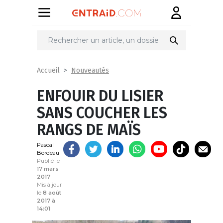
Partager
sur
Nouveautés
Accueil
ENFOUIR DU LISIER
SANS COUCHER LES
RANGS DE MAÏS
Pascal
Bordeau
Publié le
17 mars
2017
Mis à jour
le
8 août
2017 à
14:01