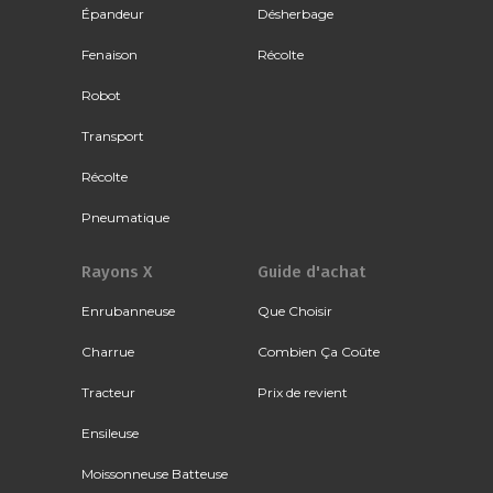
Épandeur
Désherbage
Fenaison
Récolte
Robot
Transport
Récolte
Pneumatique
Rayons X
Guide d'achat
Enrubanneuse
Que Choisir
Charrue
Combien Ça Coûte
Tracteur
Prix de revient
Ensileuse
Moissonneuse Batteuse