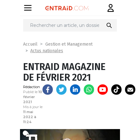
Partager
sur
Accueil
Gestion et Management
Actus nationales
ENTRAID MAGAZINE
DE FÉVRIER 2021
Rédaction
Publié le
10
février
2021
Mis à jour le
11 mai
2022 à
11:24