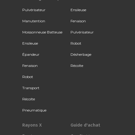
Pulvérisateur
Ensileuse
Manutention
Fenaison
Moissonneuse Batteuse
Pulvérisateur
Ensileuse
Robot
Épandeur
Désherbage
Fenaison
Récolte
Robot
Transport
Récolte
Pneumatique
Rayons X
Guide d'achat