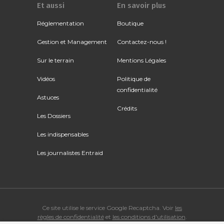
Et aussi
En savoir plus
Réglementation
Boutique
Gestion et Management
Contactez-nous !
Sur le terrain
Mentions Légales
Vidéos
Politique de
confidentialité
Astuces
Crédits
Les Dossiers
Les indispensables
Les journalistes Entraid
Ce site utilise le service Google Recaptcha. Voir
les
règles de confidentialité
et
les conditions d'utilisation
.