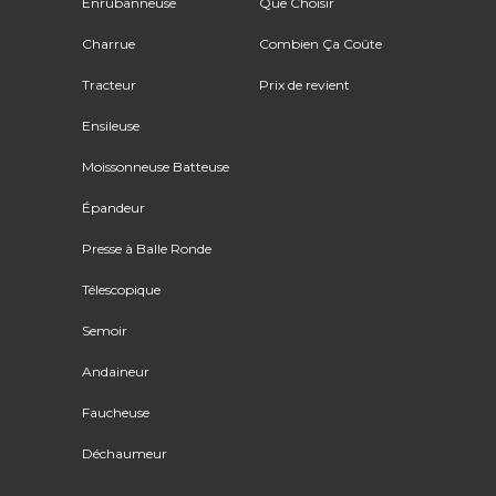
Enrubanneuse
Que Choisir
Charrue
Combien Ça Coûte
Tracteur
Prix de revient
Ensileuse
Moissonneuse Batteuse
Épandeur
Presse à Balle Ronde
Télescopique
Semoir
Andaineur
Faucheuse
Déchaumeur