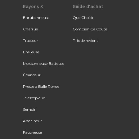
Rayons X
Guide d'achat
Enrubanneuse
Que Choisir
Charrue
Combien Ça Coûte
Tracteur
Prix de revient
Ensileuse
Moissonneuse Batteuse
Épandeur
Presse à Balle Ronde
Télescopique
Semoir
Andaineur
Faucheuse