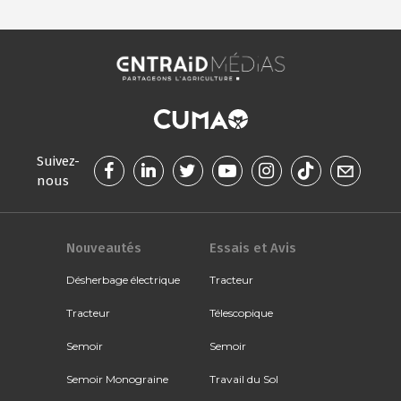
Suivez-
nous
Nouveautés
Essais et Avis
Désherbage électrique
Tracteur
Tracteur
Télescopique
Semoir
Semoir
Semoir Monograine
Travail du Sol