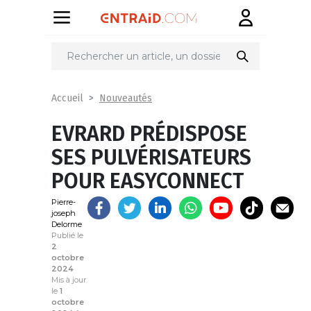
Partager
sur
Nouveautés
Accueil
EVRARD PRÉDISPOSE
SES PULVÉRISATEURS
POUR EASYCONNECT
Pierre-
joseph
Delorme
Publié le
2
octobre
2024
Mis à jour
le
1
octobre