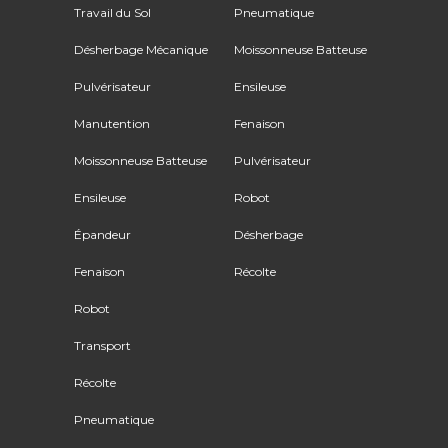
Travail du Sol
Pneumatique
Désherbage Mécanique
Moissonneuse Batteuse
Pulvérisateur
Ensileuse
Manutention
Fenaison
Moissonneuse Batteuse
Pulvérisateur
Ensileuse
Robot
Épandeur
Désherbage
Fenaison
Récolte
Robot
Transport
Récolte
Pneumatique