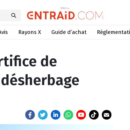
 de matériels de désherbage mécanique
Menu
Menu
Avis
Rayons X
Guide d’achat
Réglementat
rtifice de
e désherbage