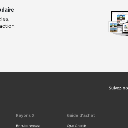
adaire
les,
daction
Suivez-n
Rayons X
Guide d'achat
Enrubanneuse
Que Choisir