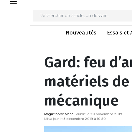
Gard: feu d’artifice
Nouveautés
Essais et 
Gard: feu d’a
matériels d
mécanique
Maguelonne Meric
Publié le
29 novembre 2019
Mis à jour le
3 décembre 2019 à 10:50