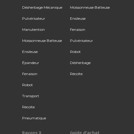
Désherbage Mécanique
Moissonneuse Batteuse
Pulvérisateur
Ensileuse
Manutention
Fenaison
Moissonneuse Batteuse
Pulvérisateur
Ensileuse
Robot
Épandeur
Désherbage
Fenaison
Récolte
Robot
Transport
Récolte
Pneumatique
Rayons X
Guide d'achat