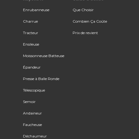
Enrubanneuse
Que Choisir
Charrue
Combien Ça Coûte
Tracteur
Prix de revient
Ensileuse
Moissonneuse Batteuse
Épandeur
Presse à Balle Ronde
Télescopique
Semoir
Andaineur
Faucheuse
Déchaumeur