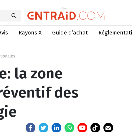
 d’abattage préventif des canards élargie
Menu
Menu
Avis
Rayons X
Guide d’achat
Réglementat
tionales
e: la zone
réventif des
gie