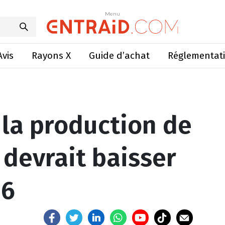
e vin française devrait baisser de 8% en 2016
Menu
Menu
Avis
Rayons X
Guide d’achat
Réglementat
 la production de
 devrait baisser
16