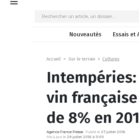
Intempéries: la production d
Nouveautés
Essais et 
Cultures
Accueil
Sur le terrain
Intempéries:
vin française
de 8% en 20
Agence France Presse
Publié le
27 juillet 2016
Mis à jour le
29 juillet 2016 à 11:00