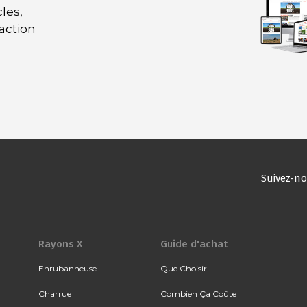
les,
daction
Suivez-n
Rayons X
Guide d'achat
Enrubanneuse
Que Choisir
Charrue
Combien Ça Coûte