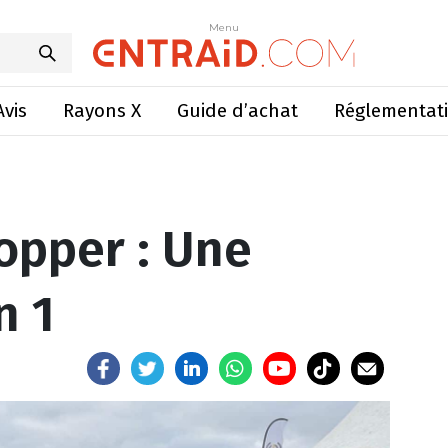
opper : Une pailleuse 2 en 1
Menu
Menu
Avis
Rayons X
Guide d’achat
Réglementat
opper : Une
n 1