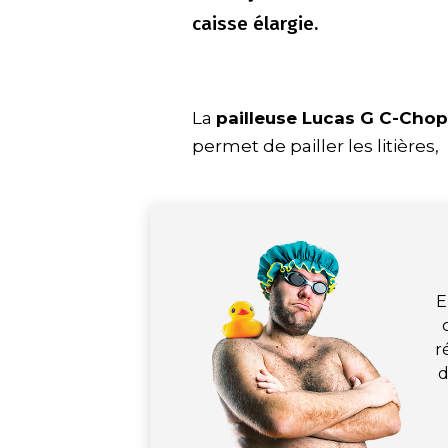
caisse élargie.
La
pailleuse Lucas G C-Cho
permet de pailler les litières,
E
r
d