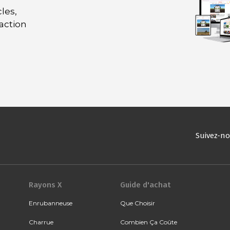
les,
daction
Suivez-n
Rayons X
Guide d'achat
Enrubanneuse
Que Choisir
Charrue
Combien Ça Coûte