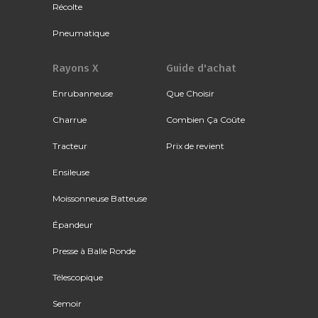
Récolte
Pneumatique
Rayons X
Guide d'achat
Enrubanneuse
Que Choisir
Charrue
Combien Ça Coûte
Tracteur
Prix de revient
Ensileuse
Moissonneuse Batteuse
Épandeur
Presse à Balle Ronde
Télescopique
Semoir