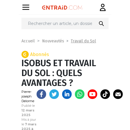
Partager
sur
Travail du Sol
Accueil
Nouveautés
Abonnés
ISOBUS ET TRAVAIL
DU SOL : QUELS
AVANTAGES ?
Pierre-
joseph
Delorme
Publié le
12 mars
2025
Mis à jour
le
7 mars
2025 à