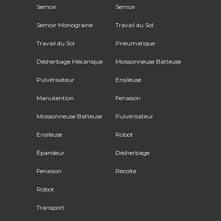
Semoir
Semoir
Semoir Monograine
Travail du Sol
Travail du Sol
Pneumatique
Désherbage Mécanique
Moissonneuse Batteuse
Pulvérisateur
Ensileuse
Manutention
Fenaison
Moissonneuse Batteuse
Pulvérisateur
Ensileuse
Robot
Épandeur
Désherbage
Fenaison
Récolte
Robot
Transport