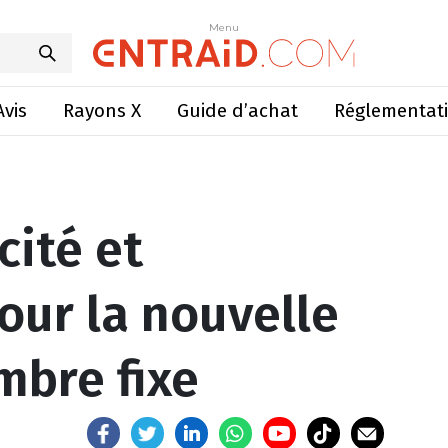
esse pour la nouvelle presse à chambre fixe
Menu
Menu
Avis
Rayons X
Guide d’achat
Réglementat
cité et
our la nouvelle
mbre fixe