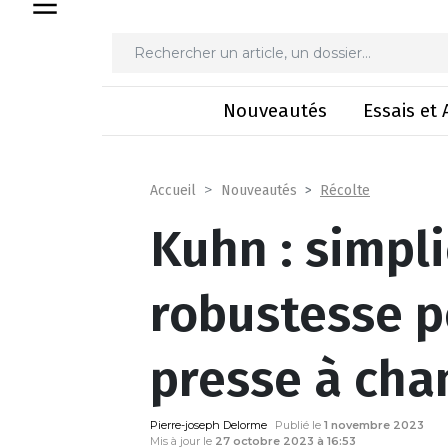
Kuhn : simplicité et robust
Nouveautés
Essais et 
Récolte
Accueil
Nouveautés
Kuhn : simpli
robustesse p
presse à cha
Pierre-joseph Delorme
Publié le
1 novembre 2023
Mis à jour le
27 octobre 2023 à 16:53