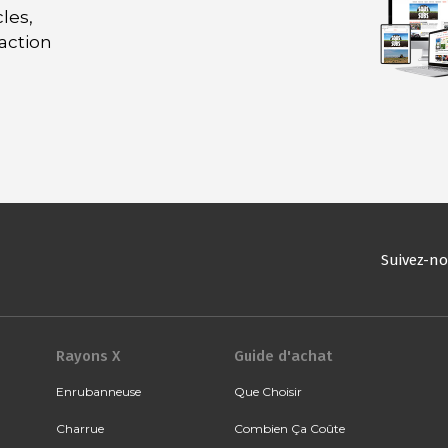
les,
daction
Suivez-n
Rayons X
Guide d'achat
Enrubanneuse
Que Choisir
Charrue
Combien Ça Coûte