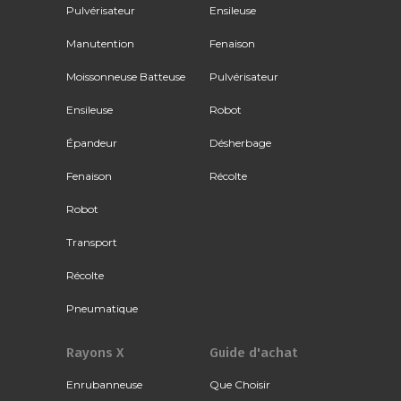
Pulvérisateur
Ensileuse
Manutention
Fenaison
Moissonneuse Batteuse
Pulvérisateur
Ensileuse
Robot
Épandeur
Désherbage
Fenaison
Récolte
Robot
Transport
Récolte
Pneumatique
Rayons X
Guide d'achat
Enrubanneuse
Que Choisir