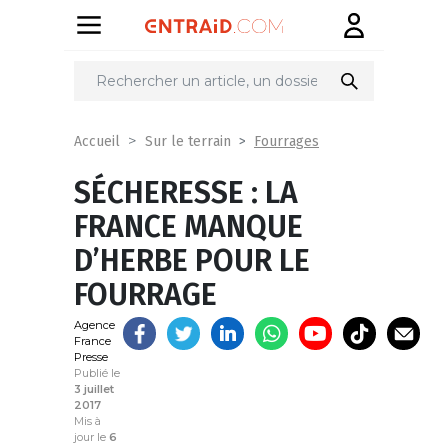
Partager
sur
Fourrages
Accueil
Sur le terrain
SÉCHERESSE : LA
FRANCE MANQUE
D’HERBE POUR LE
FOURRAGE
Agence
France
Presse
Publié le
3 juillet
2017
Mis à
jour le
6