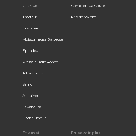
Charrue
Combien Ça Coûte
Tracteur
Prix de revient
Ensileuse
Moissonneuse Batteuse
Épandeur
Presse à Balle Ronde
Télescopique
Semoir
Andaineur
Faucheuse
Déchaumeur
Et aussi
En savoir plus