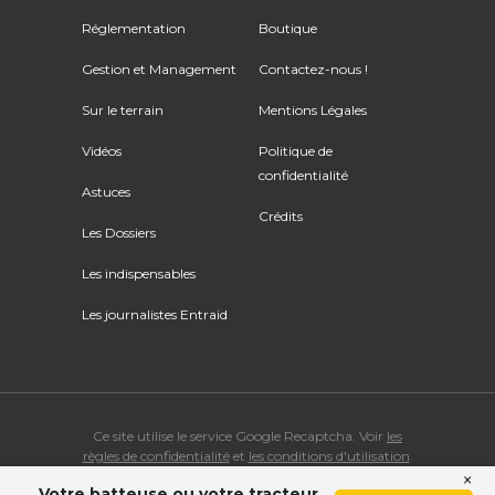
Réglementation
Boutique
Gestion et Management
Contactez-nous !
Sur le terrain
Mentions Légales
Vidéos
Politique de
confidentialité
Astuces
Crédits
Les Dossiers
Les indispensables
Les journalistes Entraid
Ce site utilise le service Google Recaptcha. Voir
les
règles de confidentialité
et
les conditions d'utilisation
.
×
Votre batteuse ou votre tracteur