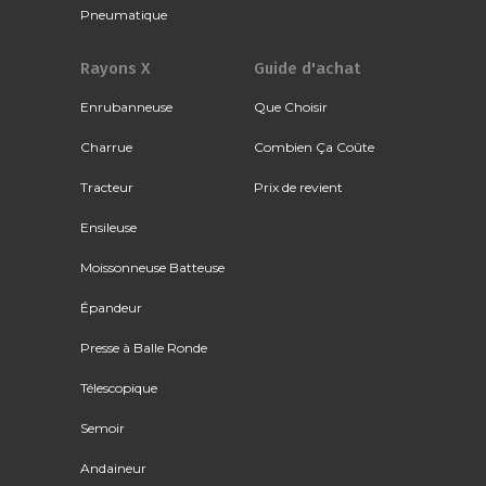
Pneumatique
Rayons X
Guide d'achat
Enrubanneuse
Que Choisir
Charrue
Combien Ça Coûte
Tracteur
Prix de revient
Ensileuse
Moissonneuse Batteuse
Épandeur
Presse à Balle Ronde
Télescopique
Semoir
Andaineur