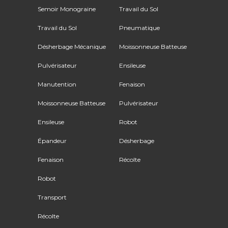
Semoir Monograine
Travail du Sol
Travail du Sol
Pneumatique
Désherbage Mécanique
Moissonneuse Batteuse
Pulvérisateur
Ensileuse
Manutention
Fenaison
Moissonneuse Batteuse
Pulvérisateur
Ensileuse
Robot
Épandeur
Désherbage
Fenaison
Récolte
Robot
Transport
Récolte