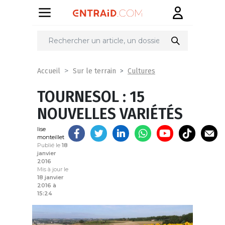
Partager
sur
Cultures
Accueil
Sur le terrain
TOURNESOL : 15
NOUVELLES VARIÉTÉS
lise
monteillet
Publié le
18
janvier
2016
Mis à jour le
18 janvier
2016 à
15:24