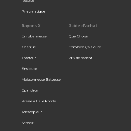
Récolte
Pneumatique
Rayons X
Guide d'achat
Enrubanneuse
Que Choisir
Charrue
Combien Ça Coûte
Tracteur
Prix de revient
Ensileuse
Moissonneuse Batteuse
Épandeur
Presse à Balle Ronde
Télescopique
Semoir