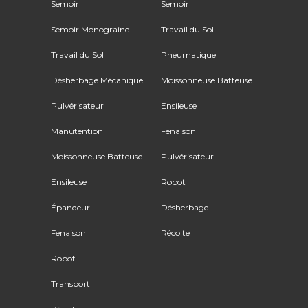
Semoir
Semoir
Semoir Monograine
Travail du Sol
Travail du Sol
Pneumatique
Désherbage Mécanique
Moissonneuse Batteuse
Pulvérisateur
Ensileuse
Manutention
Fenaison
Moissonneuse Batteuse
Pulvérisateur
Ensileuse
Robot
Épandeur
Désherbage
Fenaison
Récolte
Robot
Transport