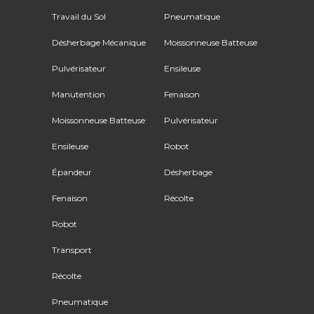
Travail du Sol
Pneumatique
Désherbage Mécanique
Moissonneuse Batteuse
Pulvérisateur
Ensileuse
Manutention
Fenaison
Moissonneuse Batteuse
Pulvérisateur
Ensileuse
Robot
Épandeur
Désherbage
Fenaison
Récolte
Robot
Transport
Récolte
Pneumatique