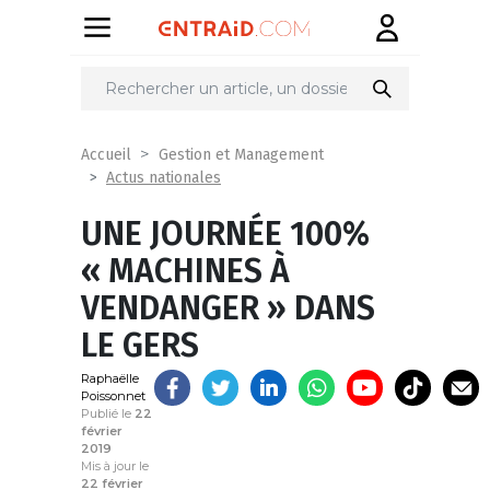
Partager
sur
Accueil
Gestion et Management
Actus nationales
UNE JOURNÉE 100%
« MACHINES À
VENDANGER » DANS
LE GERS
Raphaëlle
Poissonnet
Publié le
22
février
2019
Mis à jour le
22 février