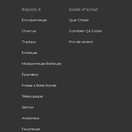
Rayons X
Guide d'achat
Enrubanneuse
Que Choisir
Charrue
Combien Ça Coûte
Tracteur
Prix de revient
Ensileuse
Moissonneuse Batteuse
Épandeur
Presse à Balle Ronde
Télescopique
Semoir
Andaineur
Faucheuse