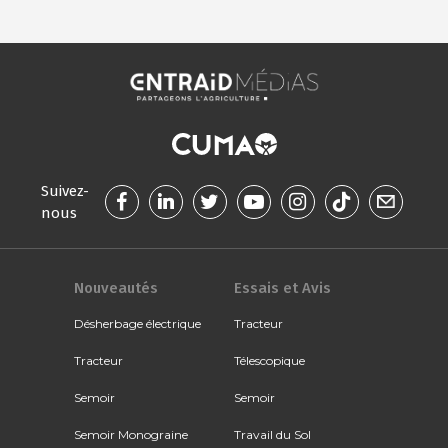
Suivez-
nous
Nouveautés
Essais et Avis
Désherbage électrique
Tracteur
Tracteur
Télescopique
Semoir
Semoir
Semoir Monograine
Travail du Sol