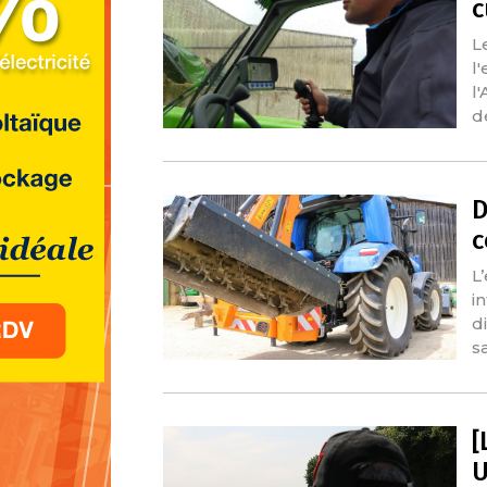
L
l
l
d
D
c
L
i
d
sa
[
U