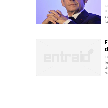
N
u
s
l
E
d
L
l
ét
d