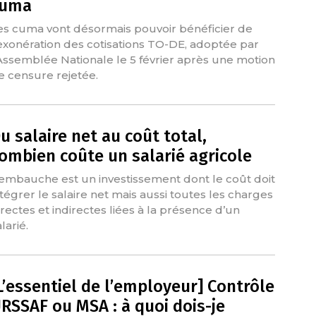
cuma
es cuma vont désormais pouvoir bénéficier de
'exonération des cotisations TO-DE, adoptée par
'Assemblée Nationale le 5 février après une motion
e censure rejetée.
u salaire net au coût total,
ombien coûte un salarié agricole
’embauche est un investissement dont le coût doit
ntégrer le salaire net mais aussi toutes les charges
irectes et indirectes liées à la présence d’un
larié.
L’essentiel de l’employeur] Contrôle
RSSAF ou MSA : à quoi dois-je