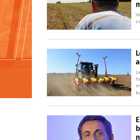
m
V
c
L
a
L
h
m
b
E
b
n