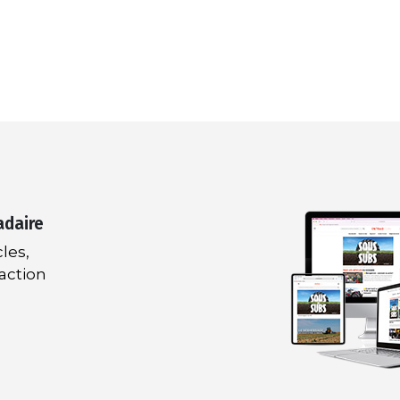
adaire
les,
daction