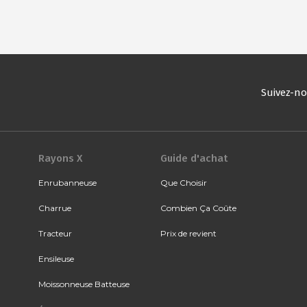
Suivez-n
Rayons X
Guide d'achat
Enrubanneuse
Que Choisir
Charrue
Combien Ça Coûte
Tracteur
Prix de revient
Ensileuse
Moissonneuse Batteuse