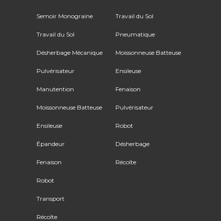
Semoir Monograine
Travail du Sol
Travail du Sol
Pneumatique
Désherbage Mécanique
Moissonneuse Batteuse
Pulvérisateur
Ensileuse
Manutention
Fenaison
Moissonneuse Batteuse
Pulvérisateur
Ensileuse
Robot
Épandeur
Désherbage
Fenaison
Récolte
Robot
Transport
Récolte