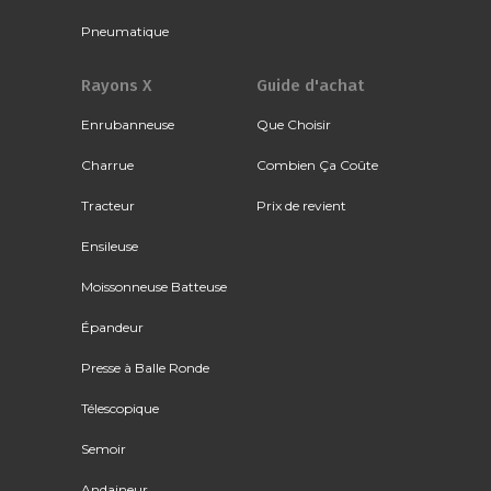
Pneumatique
Rayons X
Guide d'achat
Enrubanneuse
Que Choisir
Charrue
Combien Ça Coûte
Tracteur
Prix de revient
Ensileuse
Moissonneuse Batteuse
Épandeur
Presse à Balle Ronde
Télescopique
Semoir
Andaineur