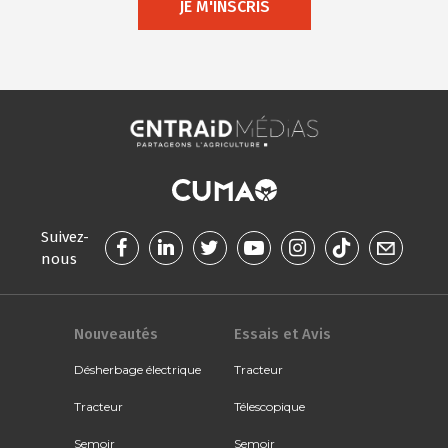
JE M'INSCRIS
Suivez-
nous
Nouveautés
Essais et Avis
Désherbage électrique
Tracteur
Tracteur
Télescopique
Semoir
Semoir