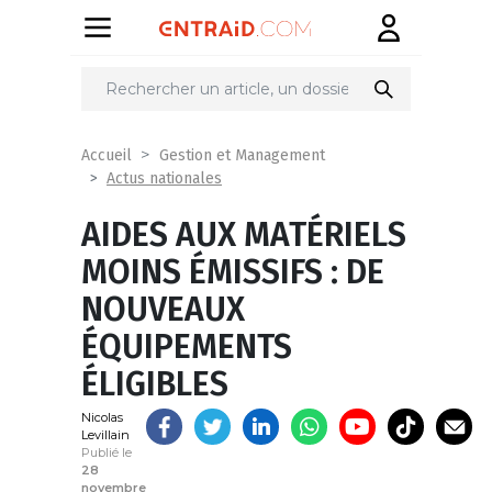
Partager
sur
Accueil
Gestion et Management
Actus nationales
AIDES AUX MATÉRIELS
MOINS ÉMISSIFS : DE
NOUVEAUX
ÉQUIPEMENTS
ÉLIGIBLES
Nicolas
Levillain
Publié le
28
novembre