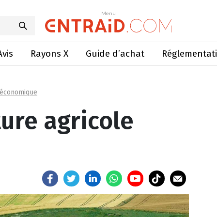
cture agricole inconstante
Menu
Menu
Avis
Rayons X
Guide d’achat
Réglementat
 économique
ure agricole