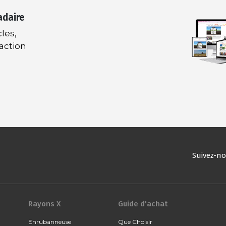
adaire
les,
daction
Suivez-n
Rayons X
Guide d'achat
Enrubanneuse
Que Choisir