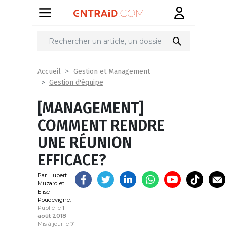
Partager
sur
Accueil
Gestion et Management
Gestion d'équipe
[MANAGEMENT]
COMMENT RENDRE
UNE RÉUNION
EFFICACE?
Par Hubert
Muzard et
Elise
Poudevigne.
Publié le
1
août 2018
Mis à jour le
7