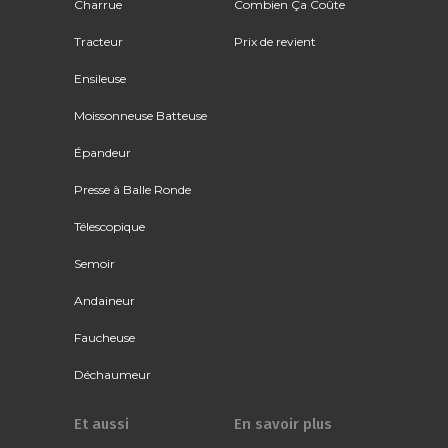
Charrue
Combien Ça Coûte
Tracteur
Prix de revient
Ensileuse
Moissonneuse Batteuse
Épandeur
Presse à Balle Ronde
Télescopique
Semoir
Andaineur
Faucheuse
Déchaumeur
Et aussi
En savoir plus