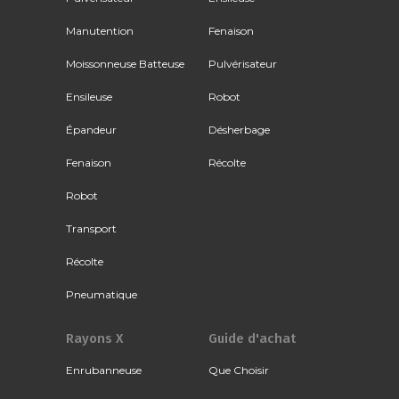
Manutention
Fenaison
Moissonneuse Batteuse
Pulvérisateur
Ensileuse
Robot
Épandeur
Désherbage
Fenaison
Récolte
Robot
Transport
Récolte
Pneumatique
Rayons X
Guide d'achat
Enrubanneuse
Que Choisir