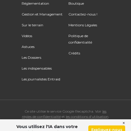
Réglementation
Boutique
Gestion et Management
Contactez-nous !
Sur le terrain
Mentions Légales
Vidéos
Politique de
confidentialité
Astuces
Crédits
Les Dossiers
Les indispensables
Les journalistes Entraid
Ce site utilise le service Google Recaptcha. Voir
les
règles de confidentialité
et
les conditions d'utilisation
.
×
Vous utilisez l'IA dans votre
© Copyright 2026 ENTRAID. Tous droits réservés.
Expliquez-nous