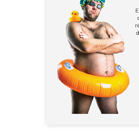
E
r
d