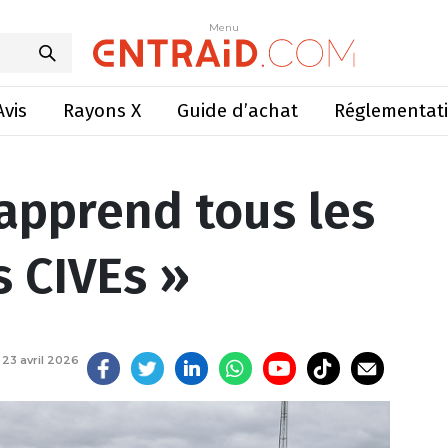
nd tous les jours avec les CIVEs »
Menu
Menu
Avis
Rayons X
Guide d’achat
Réglementat
apprend tous les
s CIVEs »
e
23 avril 2026