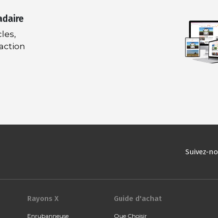
adaire
les,
daction
Suivez-n
Rayons X
Guide d'achat
Enrubanneuse
Que Choisir