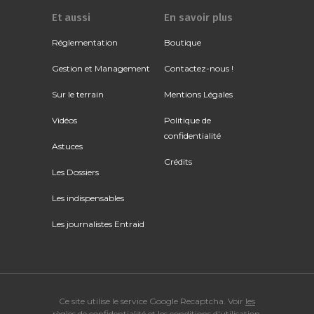
Et aussi
En savoir plus
Réglementation
Boutique
Gestion et Management
Contactez-nous !
Sur le terrain
Mentions Légales
Vidéos
Politique de
confidentialité
Astuces
Crédits
Les Dossiers
Les indispensables
Les journalistes Entraid
Ce site utilise le service Google Recaptcha. Voir
les
règles de confidentialité
et
les conditions d'utilisation
.