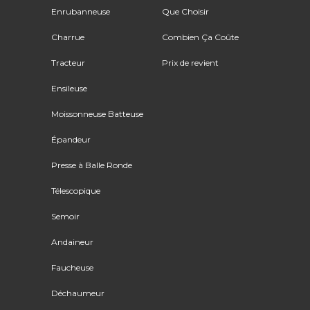
Enrubanneuse
Que Choisir
Charrue
Combien Ça Coûte
Tracteur
Prix de revient
Ensileuse
Moissonneuse Batteuse
Épandeur
Presse à Balle Ronde
Télescopique
Semoir
Andaineur
Faucheuse
Déchaumeur