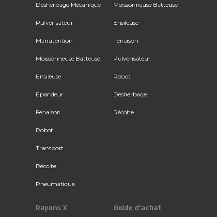
Désherbage Mécanique
Moissonneuse Batteuse
Pulvérisateur
Ensileuse
Manutention
Fenaison
Moissonneuse Batteuse
Pulvérisateur
Ensileuse
Robot
Épandeur
Désherbage
Fenaison
Récolte
Robot
Transport
Récolte
Pneumatique
Rayons X
Guide d'achat