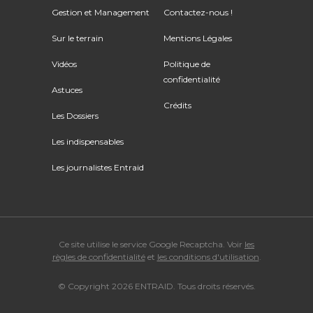
Gestion et Management
Contactez-nous !
Sur le terrain
Mentions Légales
Vidéos
Politique de
confidentialité
Astuces
Crédits
Les Dossiers
Les indispensables
Les journalistes Entraid
Ce site utilise le service Google Recaptcha. Voir
les
règles de confidentialité
et
les conditions d'utilisation
.
© Copyright 2026 ENTRAID. Tous droits réservés.