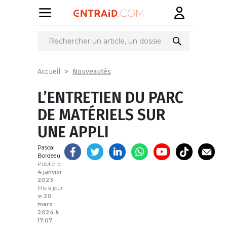
Partager
sur
Nouveautés
Accueil
L’ENTRETIEN DU PARC
DE MATÉRIELS SUR
UNE APPLI
Pascal
Bordeau
Publié le
4 janvier
2023
Mis à jour
le
20
mars
2024 à
17:07