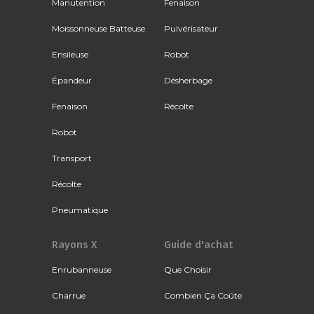
Manutention
Fenaison
Moissonneuse Batteuse
Pulvérisateur
Ensileuse
Robot
Épandeur
Désherbage
Fenaison
Récolte
Robot
Transport
Récolte
Pneumatique
Rayons X
Guide d'achat
Enrubanneuse
Que Choisir
Charrue
Combien Ça Coûte