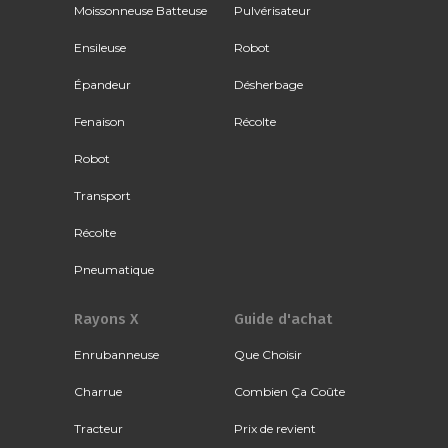
Moissonneuse Batteuse
Pulvérisateur
Ensileuse
Robot
Épandeur
Désherbage
Fenaison
Récolte
Robot
Transport
Récolte
Pneumatique
Rayons X
Guide d'achat
Enrubanneuse
Que Choisir
Charrue
Combien Ça Coûte
Tracteur
Prix de revient