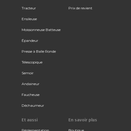
Tracteur
Prix de revient
Ensileuse
Moissonneuse Batteuse
Épandeur
Presse à Balle Ronde
Télescopique
Semoir
Andaineur
Faucheuse
Déchaumeur
Et aussi
En savoir plus
Réglementation
Boutique