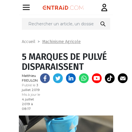
Partager
sur
Machinisme Agricole
Accueil
5 MARQUES DE PULVÉ
DISPARAISSENT
Matthieu
FREULON
Publié le
3
juillet 2019
Mis à jour le
4 juillet
2019 à
08:17