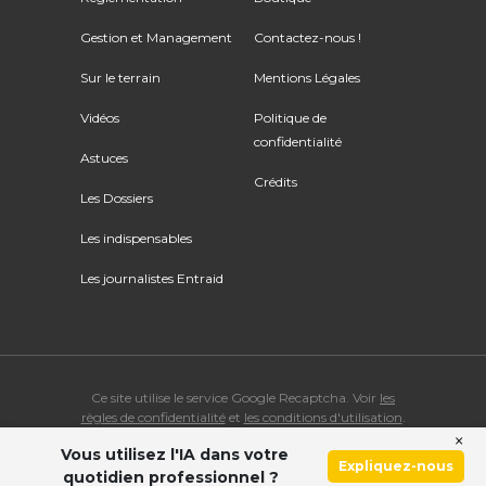
Gestion et Management
Contactez-nous !
Sur le terrain
Mentions Légales
Vidéos
Politique de
confidentialité
Astuces
Crédits
Les Dossiers
Les indispensables
Les journalistes Entraid
Ce site utilise le service Google Recaptcha. Voir
les
règles de confidentialité
et
les conditions d'utilisation
.
×
Vous utilisez l'IA dans votre
© Copyright 2026 ENTRAID. Tous droits réservés.
Expliquez-nous
quotidien professionnel ?