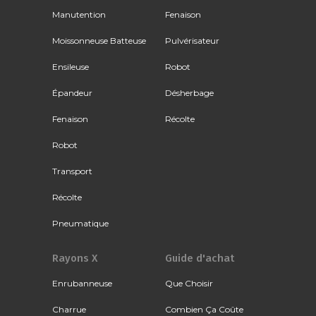
Manutention
Fenaison
Moissonneuse Batteuse
Pulvérisateur
Ensileuse
Robot
Épandeur
Désherbage
Fenaison
Récolte
Robot
Transport
Récolte
Pneumatique
Rayons X
Guide d'achat
Enrubanneuse
Que Choisir
Charrue
Combien Ça Coûte