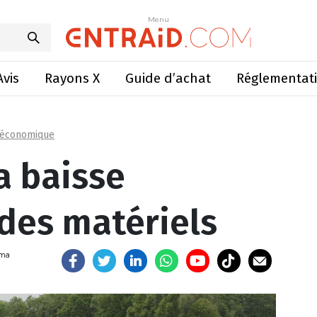
baisse d’utilisation des matériels
Menu
Menu
Avis
Rayons X
Guide d’achat
Réglementat
 économique
la baisse
 des matériels
uma