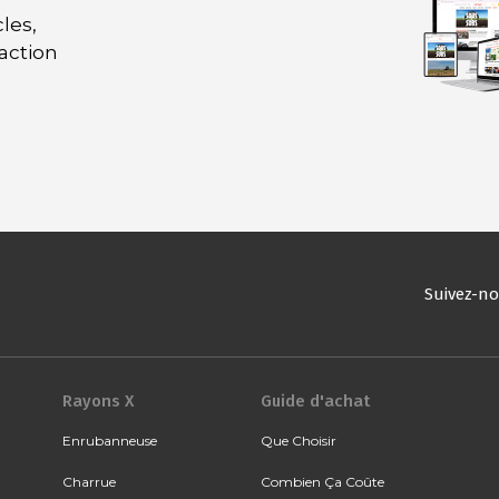
les,
daction
Suivez-n
Rayons X
Guide d'achat
Enrubanneuse
Que Choisir
Charrue
Combien Ça Coûte