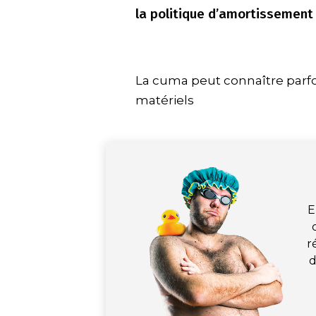
la politique d’amortissement
La cuma peut connaître parfoi
matériels
E
r
d