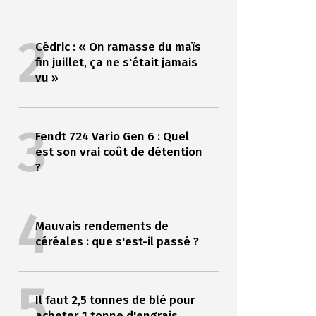
2
Cédric : « On ramasse du maïs
fin juillet, ça ne s'était jamais
vu »
3
Fendt 724 Vario Gen 6 : Quel
est son vrai coût de détention
?
4
Mauvais rendements de
céréales : que s'est-il passé ?
5
Il faut 2,5 tonnes de blé pour
acheter 1 tonne d'engrais