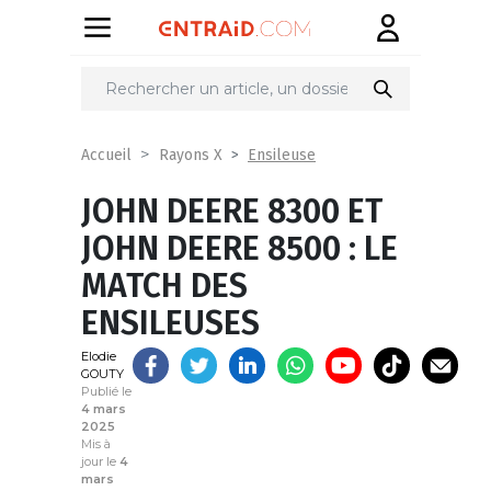
Partager
sur
Ensileuse
Accueil
Rayons X
JOHN DEERE 8300 ET
JOHN DEERE 8500 : LE
MATCH DES
ENSILEUSES
Elodie
GOUTY
Publié le
4 mars
2025
Mis à
jour le
4
mars