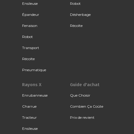
Ensileuse
Robot
Épandeur
Désherbage
Fenaison
Récolte
Robot
Transport
Récolte
Pneumatique
Rayons X
Guide d'achat
Enrubanneuse
Que Choisir
Charrue
Combien Ça Coûte
Tracteur
Prix de revient
Ensileuse