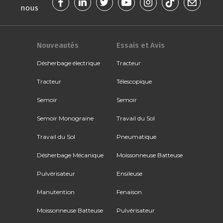
nous
Nouveautés
Essais et Avis
Désherbage électrique
Tracteur
Tracteur
Télescopique
Semoir
Semoir
Semoir Monograine
Travail du Sol
Travail du Sol
Pneumatique
Désherbage Mécanique
Moissonneuse Batteuse
Pulvérisateur
Ensileuse
Manutention
Fenaison
Moissonneuse Batteuse
Pulvérisateur