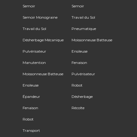
Semoir
Semoir
Semoir Monograine
Travail du Sol
Travail du Sol
Pneumatique
Désherbage Mécanique
Moissonneuse Batteuse
Pulvérisateur
Ensileuse
Manutention
Fenaison
Moissonneuse Batteuse
Pulvérisateur
Ensileuse
Robot
Épandeur
Désherbage
Fenaison
Récolte
Robot
Transport