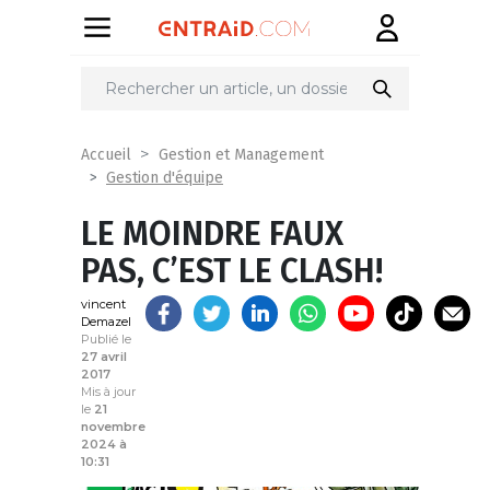
Partager
sur
Accueil
Gestion et Management
Gestion d'équipe
LE MOINDRE FAUX
PAS, C’EST LE CLASH!
vincent
Demazel
Publié le
27 avril
2017
Mis à jour
le
21
novembre
2024 à
10:31