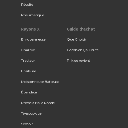
Récolte
Pneumatique
Rayons X
Guide d'achat
Enrubanneuse
Que Choisir
Charrue
Combien Ça Coûte
Tracteur
Prix de revient
Ensileuse
Moissonneuse Batteuse
Épandeur
Presse à Balle Ronde
Télescopique
Semoir