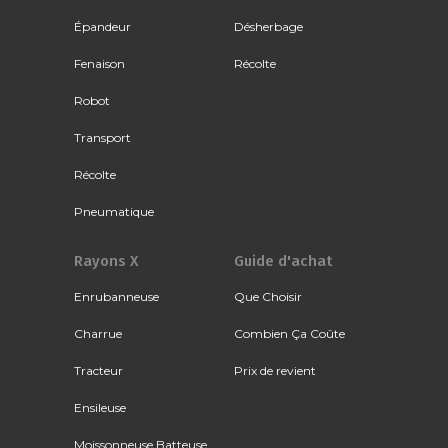
Épandeur
Désherbage
Fenaison
Récolte
Robot
Transport
Récolte
Pneumatique
Rayons X
Guide d'achat
Enrubanneuse
Que Choisir
Charrue
Combien Ça Coûte
Tracteur
Prix de revient
Ensileuse
Moissonneuse Batteuse