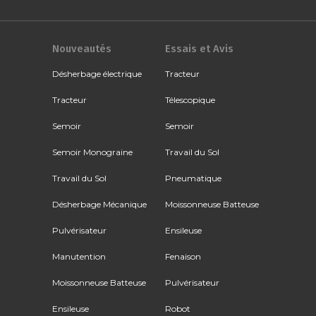
Nouveautés
Essais et Avis
Désherbage électrique
Tracteur
Tracteur
Télescopique
Semoir
Semoir
Semoir Monograine
Travail du Sol
Travail du Sol
Pneumatique
Désherbage Mécanique
Moissonneuse Batteuse
Pulvérisateur
Ensileuse
Manutention
Fenaison
Moissonneuse Batteuse
Pulvérisateur
Ensileuse
Robot