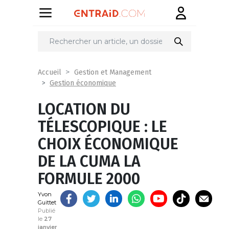
Partager
sur
Accueil
Gestion et Management
Gestion économique
LOCATION DU
TÉLESCOPIQUE : LE
CHOIX ÉCONOMIQUE
DE LA CUMA LA
FORMULE 2000
Yvon
Guittet
Publié
le
27
janvier