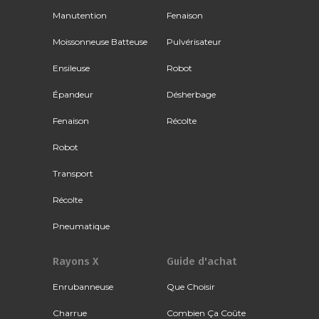
Manutention
Fenaison
Moissonneuse Batteuse
Pulvérisateur
Ensileuse
Robot
Épandeur
Désherbage
Fenaison
Récolte
Robot
Transport
Récolte
Pneumatique
Rayons X
Guide d'achat
Enrubanneuse
Que Choisir
Charrue
Combien Ça Coûte