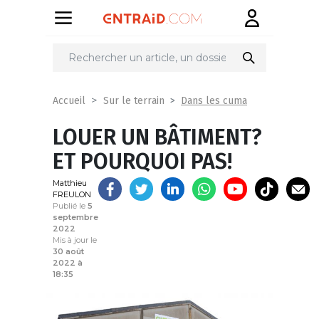
Partager
sur
Dans les cuma
Accueil
Sur le terrain
LOUER UN BÂTIMENT?
ET POURQUOI PAS!
Matthieu
FREULON
Publié le
5
septembre
2022
Mis à jour le
30 août
2022 à
18:35