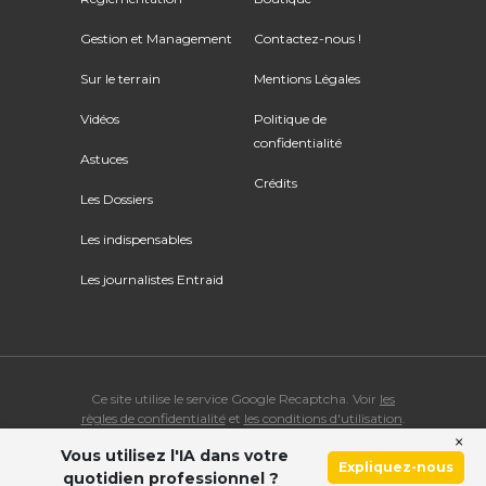
Gestion et Management
Contactez-nous !
Sur le terrain
Mentions Légales
Vidéos
Politique de
confidentialité
Astuces
Crédits
Les Dossiers
Les indispensables
Les journalistes Entraid
Ce site utilise le service Google Recaptcha. Voir
les
règles de confidentialité
et
les conditions d'utilisation
.
×
Vous utilisez l'IA dans votre
© Copyright 2026 ENTRAID. Tous droits réservés.
Expliquez-nous
quotidien professionnel ?