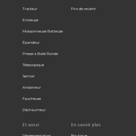
Tracteur
Prix de revient
Ensileuse
Moissonneuse Batteuse
Épandeur
Presse à Balle Ronde
Télescopique
Semoir
Andaineur
Faucheuse
Déchaumeur
Et aussi
En savoir plus
Réglementation
Boutique