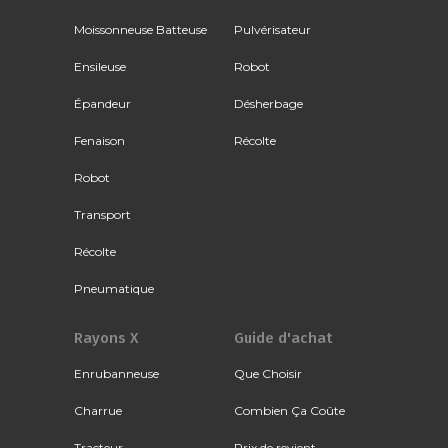
Moissonneuse Batteuse
Pulvérisateur
Ensileuse
Robot
Épandeur
Désherbage
Fenaison
Récolte
Robot
Transport
Récolte
Pneumatique
Rayons X
Guide d'achat
Enrubanneuse
Que Choisir
Charrue
Combien Ça Coûte
Tracteur
Prix de revient