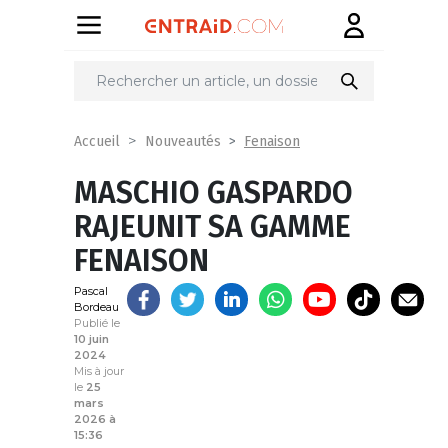
Partager
sur
Fenaison
Accueil
Nouveautés
MASCHIO GASPARDO
RAJEUNIT SA GAMME
FENAISON
Pascal
Bordeau
Publié le
10 juin
2024
Mis à jour
le
25
mars
2026 à
15:36