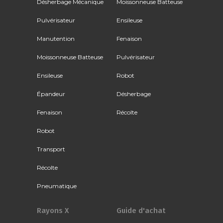
Désherbage Mécanique
Moissonneuse Batteuse
Pulvérisateur
Ensileuse
Manutention
Fenaison
Moissonneuse Batteuse
Pulvérisateur
Ensileuse
Robot
Épandeur
Désherbage
Fenaison
Récolte
Robot
Transport
Récolte
Pneumatique
Rayons X
Guide d'achat