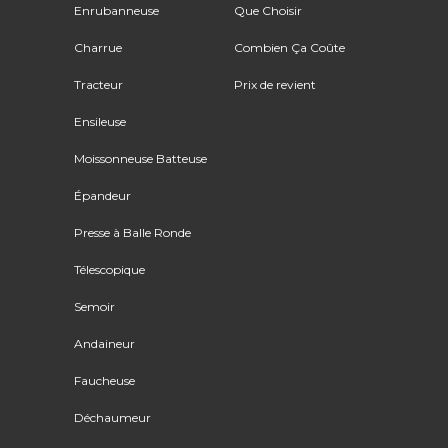
Enrubanneuse
Que Choisir
Charrue
Combien Ça Coûte
Tracteur
Prix de revient
Ensileuse
Moissonneuse Batteuse
Épandeur
Presse à Balle Ronde
Télescopique
Semoir
Andaineur
Faucheuse
Déchaumeur