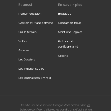
Et aussi
En savoir plus
Réglementation
Boutique
Gestion et Management
Contactez-nous !
Sur le terrain
Mentions Légales
Vidéos
Politique de
confidentialité
Astuces
Crédits
Les Dossiers
Les indispensables
Les journalistes Entraid
Ce site utilise le service Google Recaptcha. Voir
les
règles de confidentialité
et
les conditions d'utilisation
.